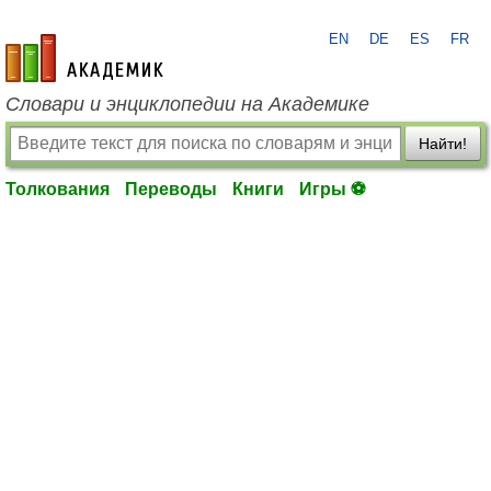
EN
DE
ES
FR
academic.ru
Словари и энциклопедии на Академике
Найти!
Толкования
Переводы
Книги
Игры ⚽